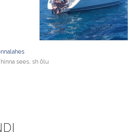
onnalahes
 hinna sees, sh õlu
NDI