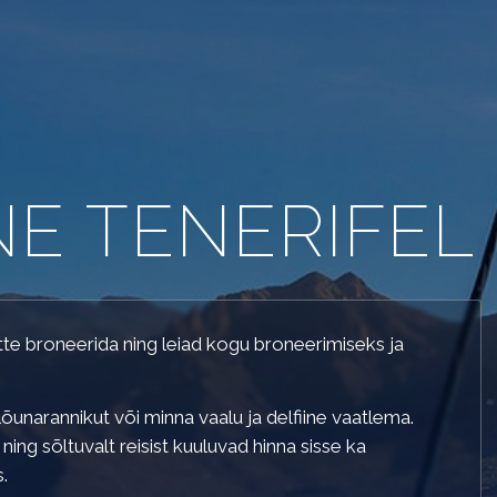
E TENERIFEL
GA
ette broneerida ning leiad kogu broneerimiseks ja
õunarannikut või minna vaalu ja delfiine vaatlema.
 ning sõltuvalt reisist kuuluvad hinna sisse ka
.