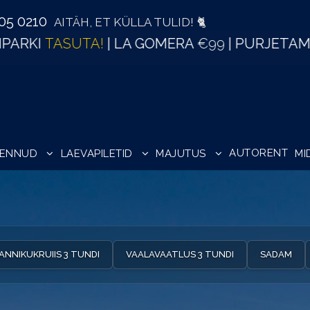
505 0210
AITÄH, ET KÜLLA TULID! 🐈
AMA
€45
| VAALAVAATLUS al.
€33
| TÕENÄOLIS
AUTORENT
LENNUD
LAEVAPILETID
MAJUTUS
MI
ANNIKUKRUIIS 3 TUNDI
VAALAVAATLUS 3 TUNDI
SADAM