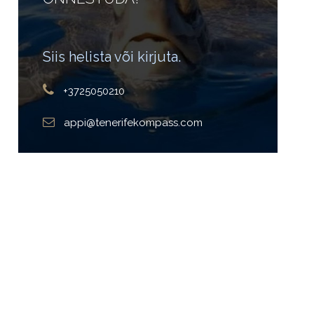
Siis helista või kirjuta.
+3725050210
appi@tenerifekompass.com