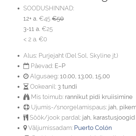
SOODUSHINNAD:
12+ a.
€45
€50
3-11 a.
€25
< 2 a. €0
Alus: Purjejaht (Del Sol, Skyline jt.)
Päevad:
E–P
Algusaeg:
10.00, 13.00, 15.00
Ookeanil:
3 tundi
Mis toimub:
rannikut pidi kruiisimine
Ujumis-/snorgelamispaus:
jah, pikem
Söök/jook pardal:
jah, karastusjoogid
Väljumissadam:
Puerto Colón