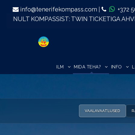
info@tenerifekompass.com
|
+372 
HVIPARKI
TASUTA!
| LA GOMERA
€99
| PURJET
ILM
MIDA TEHA?
INFO
VAALAVAATLUSED
R