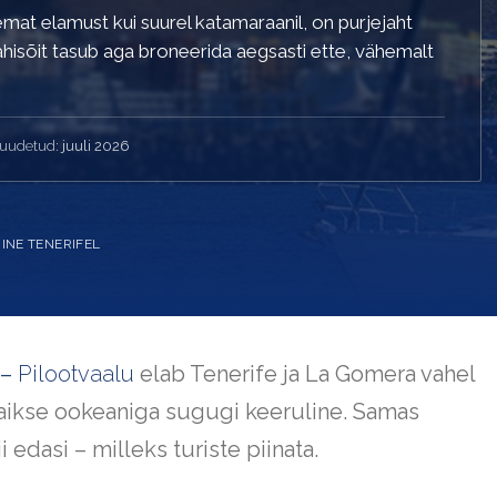
emat elamust kui suurel katamaraanil, on purjejaht
jahisõit tasub aga broneerida aegsasti ette, vähemalt
muudetud:
juuli 2026
INE TENERIFEL
–
Pilootvaalu
elab Tenerife ja La Gomera vahel
vaikse ookeaniga sugugi keeruline. Samas
edasi – milleks turiste piinata.