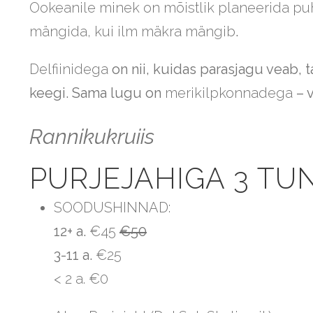
Ookeanile minek on mõistlik planeerida pu
mängida, kui ilm mäkra mängib
.
Delfiinidega
on nii, kuidas parasjagu veab, t
keegi. Sama lugu on
merikilpkonnadega
– v
Rannikukruiis
PURJEJAHIGA 3 TU
SOODUSHINNAD:
12+ a.
€45
€50
3-11 a.
€25
< 2 a. €0