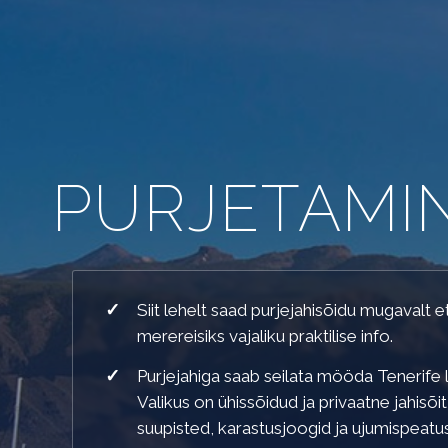
PURJETAMIN
PURJETAMINE TENERIFEL JAHI
Siit lehelt saad purjejahisõidu mugavalt 
merereisiks vajaliku praktilise info.
Purjejahiga saab seilata mööda Tenerife l
Valikus on ühissõidud ja privaatne jahisõit
suupisted, karastusjoogid ja ujumispeatus