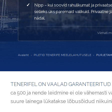
Nipp – kui soovid rahulikumat ja privaats
selleks üks paremaid valikuid. Privaatne 
nädal.
Viimati 
Avaleht
›
PILETID TENERIFE MEELELAHUTUSELE
›
PURJETAM
TENERIFEL ON VAALAD GARANTEERITUD
ca 500 ja nende leidmine ei ole vähemasti 
suure lainega lükatakse lõbusõidud niikuinii 