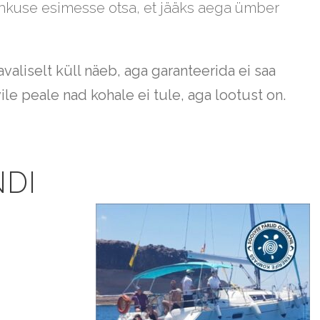
hkuse esimesse otsa, et jääks aega ümber
avaliselt küll näeb, aga garanteerida ei saa
ile peale nad kohale ei tule, aga lootust on.
NDI