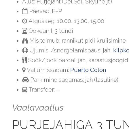
Alus: Purjejaht (Del Sol, Skyline jt.)
Päevad:
E–P
Algusaeg:
10.00, 13.00, 15.00
Ookeanil:
3 tundi
Mis toimub:
rannikut pidi kruiisimine
Ujumis-/snorgelamispaus:
jah,
kilpk
Söök/jook pardal:
jah, karastusjoogid
Väljumissadam:
Puerto Colón
Parkimine sadamas:
jah (tasuline)
Transfeer:
–
Vaalavaatlus
PURJEJAHIGA 3 TU