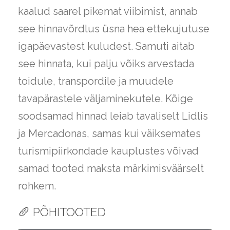
kaalud saarel pikemat viibimist, annab
see hinnavõrdlus üsna hea ettekujutuse
igapäevastest kuludest. Samuti aitab
see hinnata, kui palju võiks arvestada
toidule, transpordile ja muudele
tavapärastele väljaminekutele. Kõige
soodsamad hinnad leiab tavaliselt Lidlis
ja Mercadonas, samas kui väiksemates
turismipiirkondade kauplustes võivad
samad tooted maksta märkimisväärselt
rohkem.
🥖 PÕHITOOTED