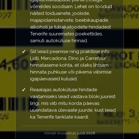
võrreldes soodsam. Lehel on toodud
näited toiduainete, jookide,
majapidamistarvete, beebikaupade,
alkoholi ja tubakatoodete hindadest
Tenerife suuremates poekettides,
samuti autokütuse hinnad.
Siit leiad peamise ning praktilise info
Lidli, Mercadona, Dino ja Carrefour'
hinnataseme kohta, et oleks lihtsam
hinnata puhkuse või pikema viibimise
igapäevaseid kulusid.
Reaalajas autokütuse hindade
vaatamiseks leiad vastava bloki juurest
lingi, mis viib mitu korda päevas
uuendatava ülevaate juurde, kust leiad
ka Tenerife tanklate kaardi.
Viimati muudetud:
juuli 2026