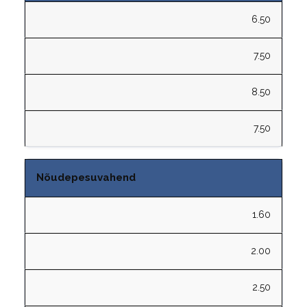
6.50
7.50
8.50
7.50
Nõudepesuvahend
1.60
2.00
2.50