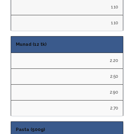
1.10
1.10
Munad (12 tk)
2.20
2.50
2.90
2.70
Pasta (500g)