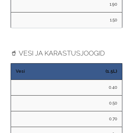
1.90
1.50
🥤 VESI JA KARASTUSJOOGID
Vesi
(1.5L)
0.40
0.50
0.70