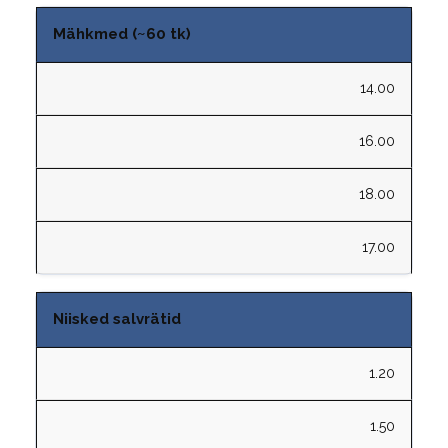
Mähkmed (~60 tk)
14.00
16.00
18.00
17.00
Niisked salvrätid
1.20
1.50