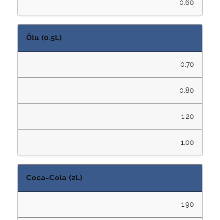
0.60
Õlu (0.5L)
0.70
0.80
1.20
1.00
Coca-Cola (2L)
1.90