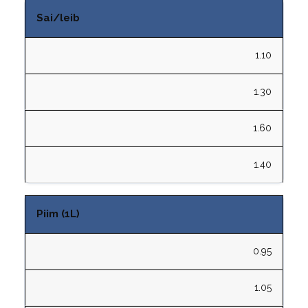
Sai/leib
1.10
1.30
1.60
1.40
Piim (1L)
0.95
1.05