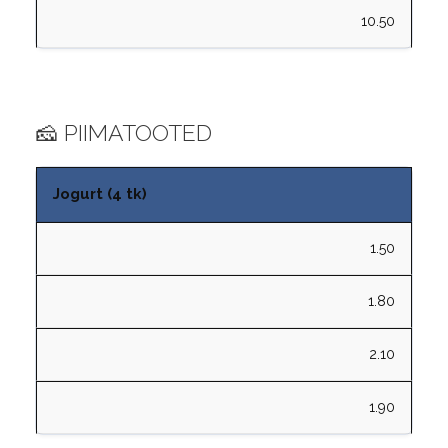
10.50
🧀 PIIMATOOTED
Jogurt (4 tk)
1.50
1.80
2.10
1.90