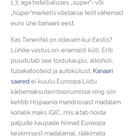
1,7, aga hotellialuses „super“- või
„hüper“marketis võetakse teilt vähemalt
euro ühe banaani eest.
Kas Tenerifel on odavam kui Eestis?
Lühike vastus on: enamasti küll. Eriti
puudutab see toidukaupu, alkoholi,
tubakatooteid ja autokütust.
Kanaari
saared
ei kuulu Euroopa Liidu
käibemaksuterritooriumisse ning siin
kehtib Hispaania mandriosast madalam
kohalik maks IGIC, mis aitab hoida
paljude kaupade hinnad Euroopa
keskmisest madalamal, rääkimata