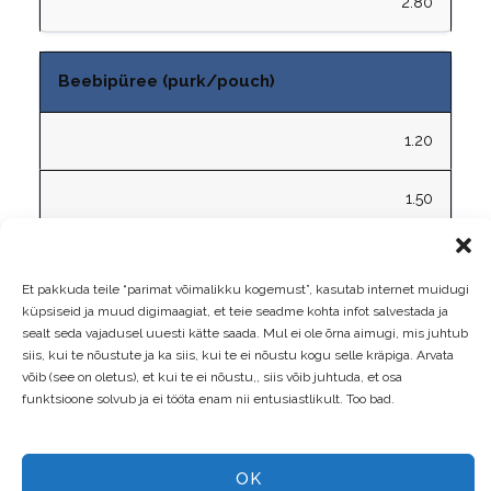
2.80
Beebipüree (purk/pouch)
1.20
1.50
1.80
Et pakkuda teile “parimat võimalikku kogemust”, kasutab internet muidugi
küpsiseid ja muud digimaagiat, et teie seadme kohta infot salvestada ja
1.60
sealt seda vajadusel uuesti kätte saada. Mul ei ole õrna aimugi, mis juhtub
siis, kui te nõustute ja ka siis, kui te ei nõustu kogu selle kräpiga. Arvata
võib (see on oletus), et kui te ei nõustu,, siis võib juhtuda, et osa
Puuviljapüree multipack
funktsioone solvub ja ei tööta enam nii entusiastlikult. Too bad.
3.50
OK