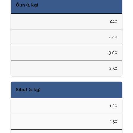
Õun (1 kg)
2.10
2.40
3.00
2.50
Sibul (1 kg)
1.20
1.50