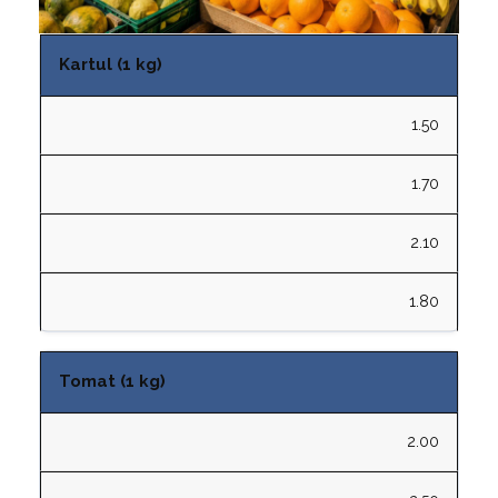
Kartul (1 kg)
1.50
1.70
2.10
1.80
Tomat (1 kg)
2.00