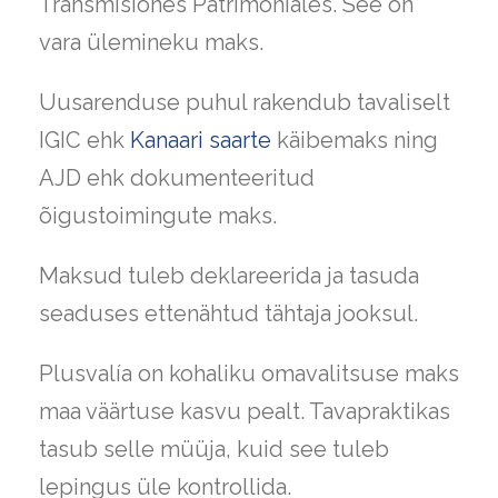
Transmisiones Patrimoniales. See on
vara ülemineku maks.
Uusarenduse puhul rakendub tavaliselt
IGIC ehk
Kanaari saarte
käibemaks ning
AJD ehk dokumenteeritud
õigustoimingute maks.
Maksud tuleb deklareerida ja tasuda
seaduses ettenähtud tähtaja jooksul.
Plusvalía on kohaliku omavalitsuse maks
maa väärtuse kasvu pealt. Tavapraktikas
tasub selle müüja, kuid see tuleb
lepingus üle kontrollida.