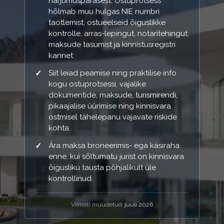
harjumuspärasest. Ostuprotsess
hõlmab muu hulgas NIE numbri
taotlemist, ostueelseid õiguslikke
kontrolle, arras-lepingut, notaritehingut,
maksude tasumist ja kinnistusregistri
kannet.
Siit leiad peamise ning praktilise info
kogu ostuprotsessi, vajalike
dokumentide, maksude, turismirendi,
pikaajalise üürimise ning kinnisvara
ostmisel tähelepanu vajavate riskide
kohta.
Ära maksa broneerimis- ega käsiraha
enne, kui sõltumatu jurist on kinnisvara
õigusliku tausta põhjalikult üle
kontrollinud.
Viimati muudetud:
juuli 2026