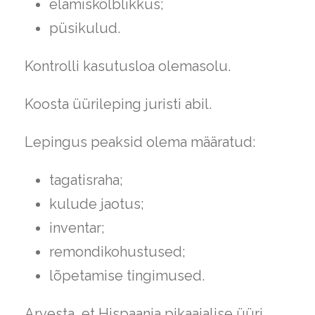
elamiskõlblikkus;
püsikulud.
Kontrolli kasutusloa olemasolu.
Koosta üürileping juristi abil.
Lepingus peaksid olema määratud:
tagatisraha;
kulude jaotus;
inventar;
remondikohustused;
lõpetamise tingimused.
Arvesta, et Hispaania pikaajalise üüri