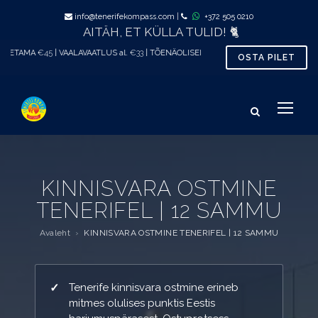
info@tenerifekompass.com
|
+372 505 0210
AITÄH, ET KÜLLA TULID! 🐈
AVAATLUS al.
€33
| TÕENÄOLISELT MUGAVAIM VEEBIPOOD TENERIFEL
OSTA PILET
KINNISVARA OSTMINE
TENERIFEL | 12 SAMMU
Avaleht
›
KINNISVARA OSTMINE TENERIFEL | 12 SAMMU
KINNISVARA OSTMINE TENERIFEL 
Tenerife kinnisvara ostmine erineb
mitmes olulises punktis Eestis