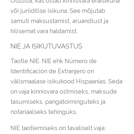
Otsusta, kas ostad kinnisvara eraisikuna
või juriidilise isikuna. See mõjutab
samuti maksustamist, aruandlust ja
hilisemat vara haldamist.
NIE JA ISIKUTUVASTUS
Taotle NIE. NIE ehk Número de
Identificación de Extranjero on
välismaalase isikukood Hispaanias. Seda
on vaja kinnisvara ostmiseks, maksude
tasumiseks, pangatoiminguteks ja
notariaalseks tehinguks.
NIE taotlemiseks on tavaliselt vaja: