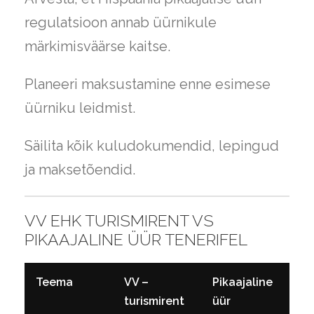
regulatsioon annab üürnikule
märkimisväärse kaitse.
Planeeri maksustamine enne esimese
üürniku leidmist.
Säilita kõik kuludokumendid, lepingud
ja maksetõendid.
VV EHK TURISMIRENT VS
PIKAAJALINE ÜÜR TENERIFEL
Teema
VV –
Pikaajaline
turismirent
üür