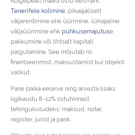
Kõigepealt määra ostu eesmärk:
Tenerifele koli
m
ine
, pikaajaliselt
väljarentimine ehk üürimine, lühiajaline
väljaüürimine ehk
puhkusemajutus
e
pakkumine või lihtsalt kapitali
paigutamine. See mõjutab nii
finantseerimist, maksustamist kui objekti
valikut.
Pane paika eelarve ning arvesta lisaks
ligikaudu 8–12% ostuhinnast
tehingukuludeks: maksud, notar,
register, jurist ja pank.