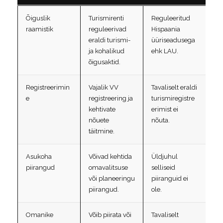
Õiguslik
Turismirenti
Reguleeritud
raamistik
reguleerivad
Hispaania
eraldi turismi-
üüriseadusega
ja kohalikud
ehk LAU.
õigusaktid.
Registreerimin
Vajalik VV
Tavaliselt eraldi
e
registreering ja
turismiregistre
kehtivate
erimist ei
nõuete
nõuta.
täitmine.
Asukoha
Võivad kehtida
Üldjuhul
piirangud
omavalitsuse
selliseid
või planeeringu
piiranguid ei
piirangud.
ole.
Omanike
Võib piirata või
Tavaliselt