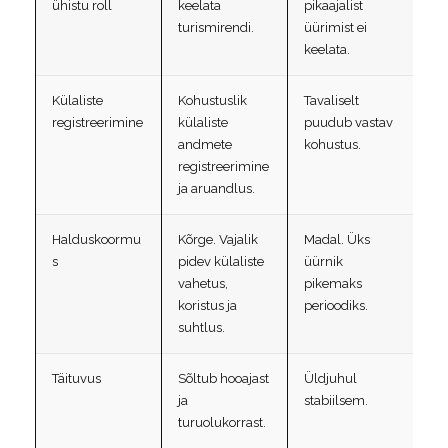
ühistu roll
keelata
pikaajalist
turismirendi.
üürimist ei
keelata.
Külaliste
Kohustuslik
Tavaliselt
registreerimine
külaliste
puudub vastav
andmete
kohustus.
registreerimine
ja aruandlus.
Halduskoormu
Kõrge. Vajalik
Madal. Üks
s
pidev külaliste
üürnik
vahetus,
pikemaks
koristus ja
perioodiks.
suhtlus.
Täituvus
Sõltub hooajast
Üldjuhul
ja
stabiilsem.
turuolukorrast.