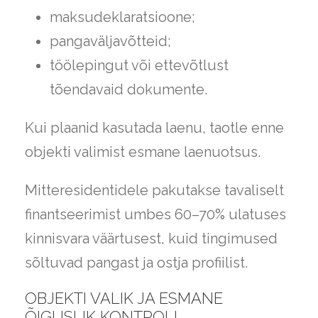
maksudeklaratsioone;
pangaväljavõtteid;
töölepingut või ettevõtlust
tõendavaid dokumente.
Kui plaanid kasutada laenu, taotle enne
objekti valimist esmane laenuotsus.
Mitteresidentidele pakutakse tavaliselt
finantseerimist umbes 60–70% ulatuses
kinnisvara väärtusest, kuid tingimused
sõltuvad pangast ja ostja profiilist.
OBJEKTI VALIK JA ESMANE
ÕIGUSLIK KONTROLL