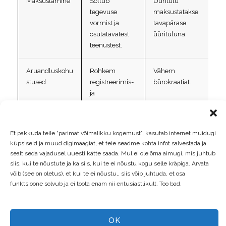
Maksustamine
Sõltub
Üüritulu
tegevuse
maksustatakse
vormist ja
tavapärase
osutatavatest
üürituluna.
teenustest.
Aruandluskohu
Rohkem
Vähem
stused
registreerimis-
bürokraatiat.
ja
aruandluskohu
stusi.
Et pakkuda teile “parimat võimalikku kogemust”, kasutab internet muidugi
Sobib kellele
Omanikule, kes
Omanikule, kes
küpsiseid ja muud digimaagiat, et teie seadme kohta infot salvestada ja
soovib
eelistab
sealt seda vajadusel uuesti kätte saada. Mul ei ole õrna aimugi, mis juhtub
maksimeerida
stabiilsust ja
siis, kui te nõustute ja ka siis, kui te ei nõustu kogu selle kräpiga. Arvata
võib (see on oletus), et kui te ei nõustu,, siis võib juhtuda, et osa
tootlust ja
väiksemat
funktsioone solvub ja ei tööta enam nii entusiastlikult. Too bad.
tegeleda
halduskoormu
aktiivselt
st.
haldamisega.
OK