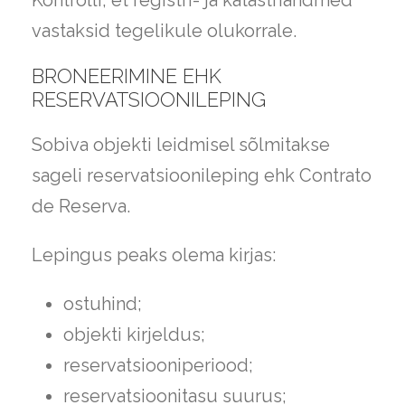
Kontrolli, et registri- ja katastriandmed
vastaksid tegelikule olukorrale.
BRONEERIMINE EHK
RESERVATSIOONILEPING
Sobiva objekti leidmisel sõlmitakse
sageli reservatsioonileping ehk Contrato
de Reserva.
Lepingus peaks olema kirjas:
ostuhind;
objekti kirjeldus;
reservatsiooniperiood;
reservatsioonitasu suurus;