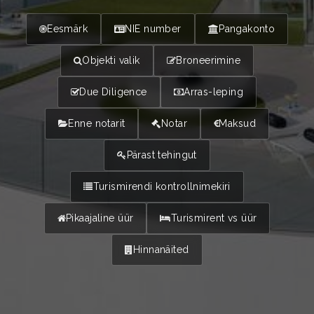
Eesmärk
NIE number
Pangakonto
Objekti valik
Broneerimine
Due Diligence
Arras-leping
Enne notarit
Notar
Maksud
Pärast tehingut
Turismirendi kontrollnimekiri
Pikaajaline üür
Turismirent vs üür
Hinnanäited