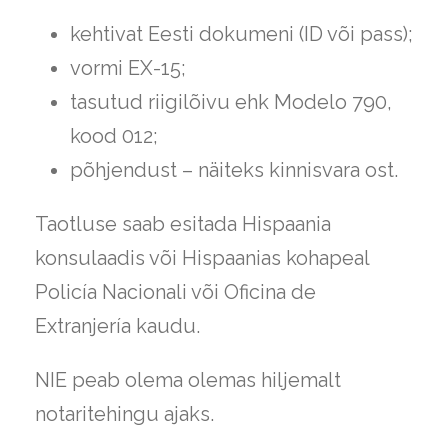
kehtivat Eesti dokumeni (ID või pass);
vormi EX-15;
tasutud riigilõivu ehk Modelo 790,
kood 012;
põhjendust – näiteks kinnisvara ost.
Taotluse saab esitada Hispaania
konsulaadis või Hispaanias kohapeal
Policía Nacionali või Oficina de
Extranjería kaudu.
NIE peab olema olemas hiljemalt
notaritehingu ajaks.