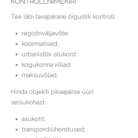
KONTROLLNIMEKIRI
Tee läbi tavapärane õiguslik kontroll:
registriväljavõte;
koormatised;
urbanistlik olukord;
kogukonna võlad;
maksuvõlad.
Hinda objekti pikaajalise üüri
seisukohast:
asukoht;
transpordiühendused;