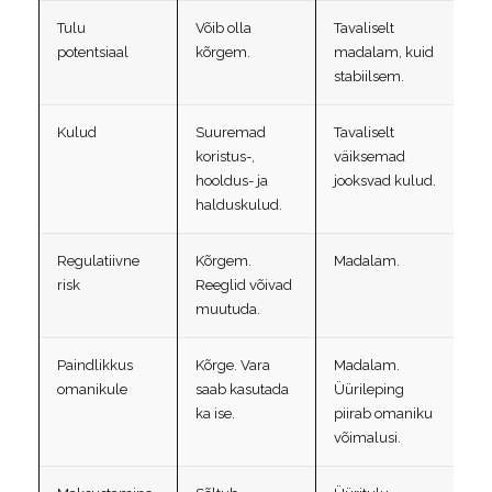
Tulu
Võib olla
Tavaliselt
potentsiaal
kõrgem.
madalam, kuid
stabiilsem.
Kulud
Suuremad
Tavaliselt
koristus-,
väiksemad
hooldus- ja
jooksvad kulud.
halduskulud.
Regulatiivne
Kõrgem.
Madalam.
risk
Reeglid võivad
muutuda.
Paindlikkus
Kõrge. Vara
Madalam.
omanikule
saab kasutada
Üürileping
ka ise.
piirab omaniku
võimalusi.