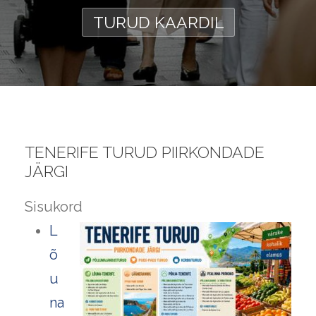
TURUD KAARDIL
TENERIFE TURUD PIIRKONDADE
JÄRGI
Sisukord
L
õ
u
na