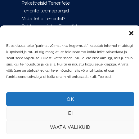
Pakettreisid Tenerifele
Tenerife teemapargid
Mida teha Tenerifel?
Puhkusemajutus Tenerifel
Õhtused showd Tenerifel
Tenerife blogi
Et pakkuda teile “parimat võimalikku kogemust”, kasutab internet muidugi
Vaalavaatlused Tenerifel
küpsiseid ja muud digimaagiat, et teie seadme kohta infot salvestada ja
Broneeri pileteid
sealt seda vajadusel uuesti kätte saada. Mul ei ole õrna aimugi, mis juhtub
siis, kui te nõustute ja ka siis, kui te ei nõustu kogu selle kräpiga. Arvata
Tenerife info
võib (see on oletus), et kui te ei nõustu,, siis võib juhtuda, et osa
funktsioone solvub ja ei tööta enam nii entusiastlikult. Too bad.
© 2008-2026 OLAVI ANTONS & TENERIFE
OK
KOMPASS OÜ | TENERIFE EKSKURSIOONID JA
PILETID 24/7/365
EI
VAATA VALIKUID