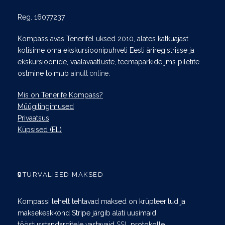
Reg. 16077237
Kompass avas Tenerifel uksed 2010, alates katkuajast
kolisime oma ekskursioonipuhveti Eesti äriregistrisse ja
ekskursioonide, vaalavaatluste, teemaparkide jms piletite
ostmine toimub
ainult online
.
Mis on Tenerife Kompass?
Müügitingimused
Privaatsus
Küpsised (EL)
🔒TURVALISED MAKSED
Kompassi lehelt tehtavad maksed on krüpteeritud ja
maksekeskkond Stripe järgib alati uusimaid
tööstusstandarditele vastavaid
SSL
protokolle.