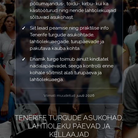
põllumajandus-, toidu-, kirbu- kui ka
käsitööturud ning nende lahtiolekuajad
sõltuvad asukohast.
Siit leiad peamise ning praktilise info
Tenerife turgude asukohtade,
lahtiolekuaegade, turupäevade ja
pakutava kauba kohta.
Enamik turge toimub ainult kindlatel
nädalapäevadel, seega kontrolli enne
kohale sõitmist alati turupäeva ja
lahtiolekuaega.
Viimati muudetud:
juuli 2026
TENERIFE TURGUDE ASUKOHAD,
LAHTIOLEKU PÄEVAD JA
KELLAAJAD