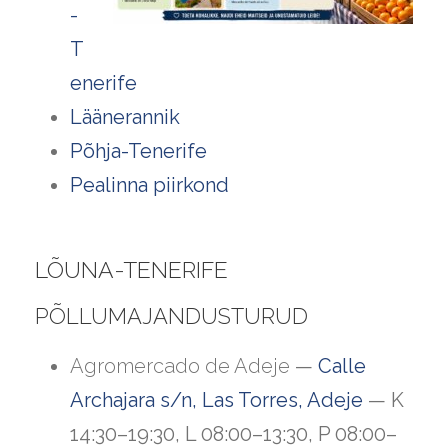
-
T
enerife
Läänerannik
Põhja-Tenerife
Pealinna piirkond
LÕUNA-TENERIFE
PÕLLUMAJANDUSTURUD
Agromercado de Adeje
—
Calle
Archajara s/n, Las Torres, Adeje
— K
14:30–19:30, L 08:00–13:30, P 08:00–