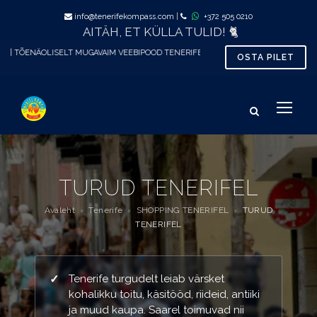
info@tenerifekompass.com
|
+372 505 0210
AITÄH, ET KÜLLA TULID! 🐈
ELT MUGAVAIM VEEBIPOOD TENERIFEL
OSTA PILET
TURUD TENERIFEL
Avaleht
›
Tenerife
›
SHOPPING TENERIFEL
›
TURUD
TENERIFEL
TURUD TENERIFEL LÜHIDALT
Tenerife turgudelt leiab värsket
kohalikku toitu, käsitööd, riideid, antiiki
ja muud kaupa. Saarel toimuvad nii