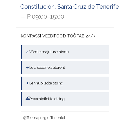
Constitución, Santa Cruz de Tenerife
— P 09:00–15:00
KOMPASSI VEEBIPOOD TÖÖTAB 24/7
⌂
Võrdle majutuse hindu
➜
Leia soodne autorent
✈
Lennupiletite otsing
⛴
Praamipiletite otsing
Teemapargid Tenerifel