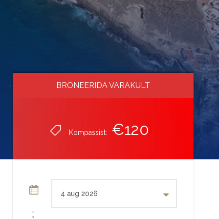
BRONEERIDA VARAKULT
BRONEERIDA VARAKULT
€120
€120
Kompassist:
Kompassist: