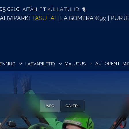
505 0210
AITÄH, ET KÜLLA TULID! 🐈
99
| PURJETAMA
€45
| VAALAVAATLUS al.
€33
AUTORENT
LENNUD
LAEVAPILETID
MAJUTUS
MI
INFO
GALERII