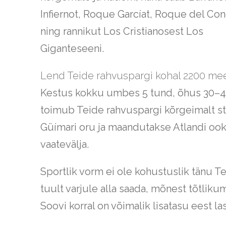
Infiernot, Roque Garcíat, Roque del Con
ning rannikut Los Cristianosest Los
Giganteseeni.
Lend Teide rahvuspargi kohal 2200 mee
Kestus kokku umbes 5 tund, õhus 30–4
toimub Teide rahvuspargi kõrgeimalt sta
Güímari oru ja maandutakse Atlandi ooke
vaatevälja.
Sportlik vorm ei ole kohustuslik tänu Ten
tuult varjule alla saada, mõnest tõtliku
Soovi korral on võimalik lisatasu eest las