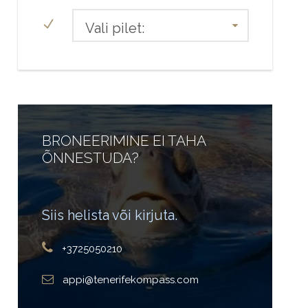
Vali pilet:
BRONEERIMINE EI TAHA
ÕNNESTUDA?
Siis helista või kirjuta.
+3725050210
appi@tenerifekompass.com