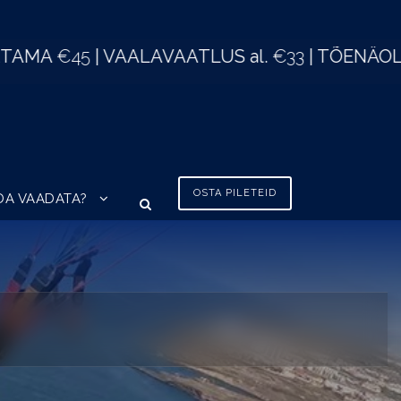
| TÕENÄOLISELT MUGAVAIM VEEBIPOOD TENE
OSTA PILETEID
DA VAADATA?