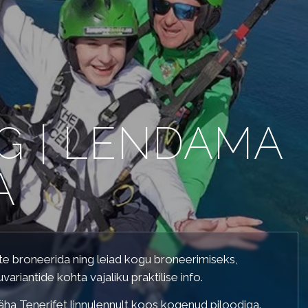
G | LENDAMA
A
D LÜHIDALT
te broneerida ning leiad kogu broneerimiseks,
ariantide kohta vajaliku praktilise info.
ha Tenerifet linnulennult koos kogenud piloodiga.