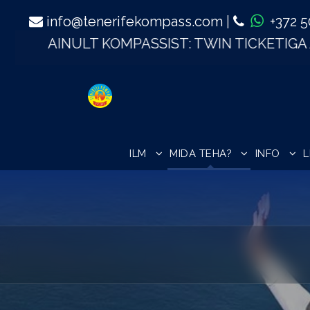
info@tenerifekompass.com
|
+372 
TICKETIGA AHVIPARKI
TASUTA!
| LA GOMERA
€
ILM
MIDA TEHA?
INFO