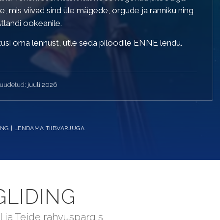
, mis viivad sind üle mägede, orgude ja ranniku ning
tlandi ookeanile.
stusi oma lennust, ütle seda piloodile ENNE lendu.
muudetud:
juuli 2026
ING | LENDAMA TIIBVARJUGA
GLIDING
 ja Teide rahvuspargis