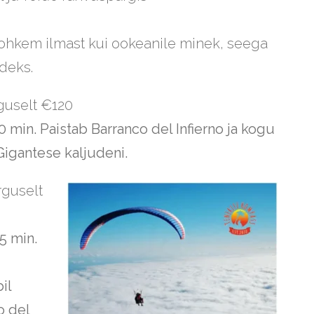
rohkem ilmast kui ookeanile minek, seega
deks.
guselt €120
min. Paistab Barranco del Infierno ja kogu
Gigantese kaljudeni.
rguselt
5 min.
il
o del