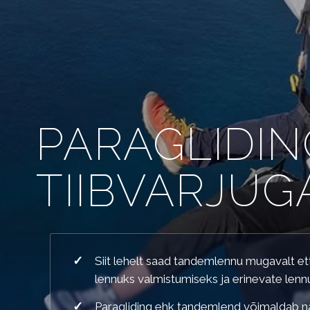
PARAGLIDIN
TIIBVARJUG
PARAGLIDING EHK TANDEMLEN
Siit lehelt saad tandemlennu mugavalt et
lennuks valmistumiseks ja erinevate lennuv
Paragliding ehk tandemlend võimaldab nä