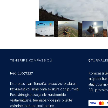
TENERIFE KOMPASS OÜ
🔒TURVALI
Reg. 16077237
Kompassi le
krüpteeritud
Kompass avas Tenerifel uksed 2010, alates
alati uusima
katkuajast kolisime oma ekskursioonipuhveti
SSL
protokol
Eesti äriregistrisse ja ekskursioonide,
vaalavaatluste, teemaparkide jms piletite
ostmine toimub
ainult online
.