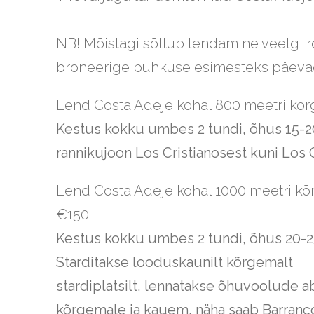
NB! Mõistagi sõltub lendamine veelgi 
broneerige puhkuse esimesteks päeva
Lend Costa Adeje kohal 800 meetri kõr
Kestus kokku umbes 2 tundi, õhus 15-20 
rannikujoon Los Cristianosest kuni Los 
Lend Costa Adeje kohal 1000 meetri kõ
€150
Kestus kokku umbes 2 tundi, õhus 20-2
Starditakse looduskaunilt kõrgemalt
stardiplatsilt, lennatakse õhuvoolude ab
kõrgemale ja kauem, näha saab Barranc