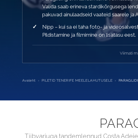
Valida saab erineva stardikõrgusega lende
pakuvad ainulaadseid vaateid saarele ja A
Nipp – kui sa ei taha foto- ja videosalve
Pildistamine ja filmimine on lisatasu eest.
Viimati 
Avaleht
›
PILETID TENERIFE MEELELAHUTUSELE
›
PARAGLID
PARA
Tiibvarjuga tandemlennud Costa Adejel