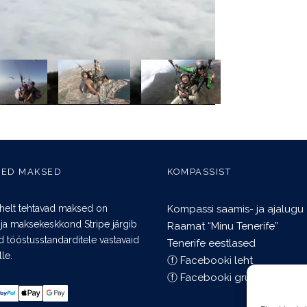
SED MAKSED
KOMPASSIST
helt tehtavad maksed on
Kompassi saamis- ja ajalugu
 ja maksekeskkond Stripe järgib
Raamat “Minu Tenerife”
id tööstusstandarditele vastavaid
Tenerife eestlased
le.
ⓕ Facebooki leht
ⓕ Facebooki grupp