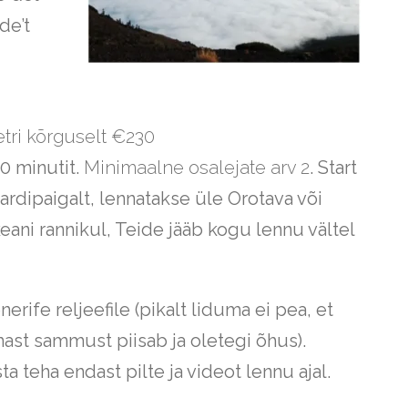
de’t
tri kõrguselt €230
0 minutit.
Minimaalne osalejate arv 2
. Start
rdipaigalt, lennatakse üle Orotava või
ani rannikul, Teide jääb kogu lennu vältel
erife reljeefile (pikalt liduma ei pea, et
mast sammust piisab ja oletegi õhus).
ta teha endast pilte ja videot lennu ajal.