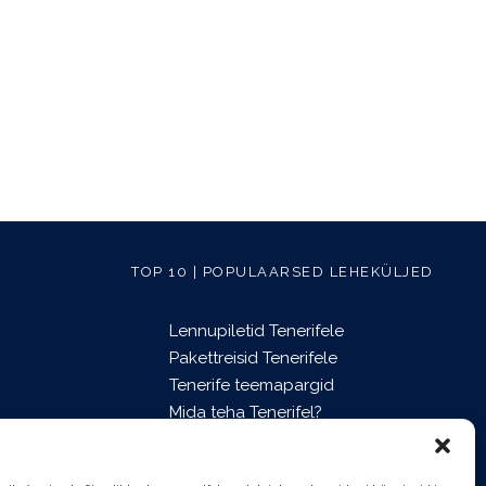
TOP 10 | POPULAARSED LEHEKÜLJED
Lennupiletid Tenerifele
Pakettreisid Tenerifele
Tenerife teemapargid
Mida teha Tenerifel?
Puhkusemajutus Tenerifel
Õhtused showd Tenerifel