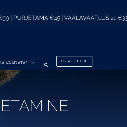
45
| VAALAVAATLUS al.
€33
| TÕENÄOLISELT 
OSTA PILETEID
DA VAADATA?
SETAMINE