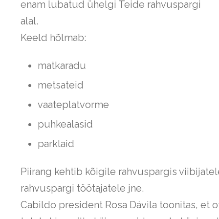
enam lubatud ühelgi Teide rahvuspargi
alal.
Keeld hõlmab:
matkaradu
metsateid
vaateplatvorme
puhkealasid
parklaid
Piirang kehtib kõigile rahvuspargis viibijatel
rahvuspargi töötajatele jne.
Cabildo president Rosa Dávila toonitas, et o