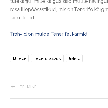
tulekahju, mille käigus said muule hävingule
rosalillopõõsastikud, mis on Tenerife kõ
taimeliigid.
Trahvid on muide Tenerifel karmid.
El Teide
Teide rahvuspark
trahvid
EELMINE