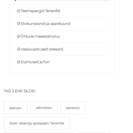
Teemapargid Tenerifel
Ekskursioonid ja saaretuurid
Õhtune meelelahutus
Vaalavaatlused ookeanil
Elamused ja fun
TAG`S EHK SILDID
ajalugu
alfombras
barranco
Eesti Vabariigi aastapäev Tenerifel