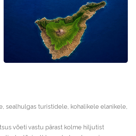
e, sealhulgas turistidele, kohalikele elanikele,
tsus võeti vastu pärast kolme hiljutist