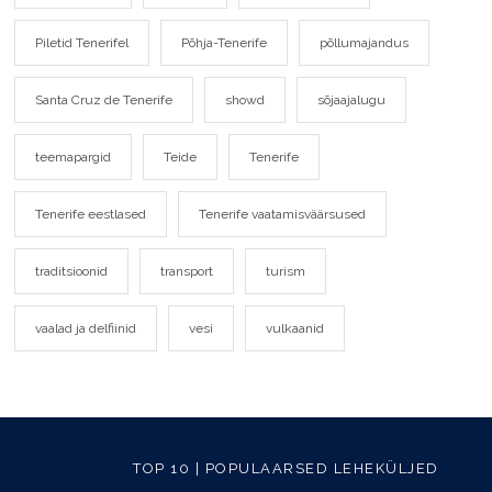
Piletid Tenerifel
Põhja-Tenerife
põllumajandus
Santa Cruz de Tenerife
showd
sõjaajalugu
teemapargid
Teide
Tenerife
Tenerife eestlased
Tenerife vaatamisväärsused
traditsioonid
transport
turism
vaalad ja delfiinid
vesi
vulkaanid
TOP 10 | POPULAARSED LEHEKÜLJED