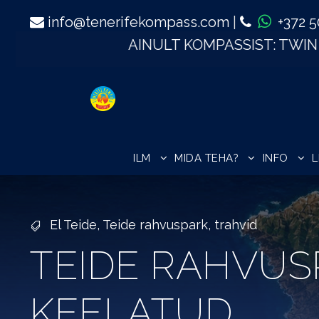
info@tenerifekompass.com
|
+372 
AINULT KOMPASSIST: TWIN TICKETIGA AHVIPA
ILM
MIDA TEHA?
INFO
El Teide
,
Teide rahvuspark
,
trahvid
TEIDE RAHVUS
KEELATUD