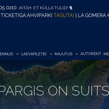
505 0210
AITÄH, ET KÜLLA TULID! 🐈
RKI
TASUTA!
| LA GOMERA
€99
| PURJETAMA
€
AUTORENT
LENNUD
LAEVAPILETID
MAJUTUS
MI
PARGIS ON SUIT