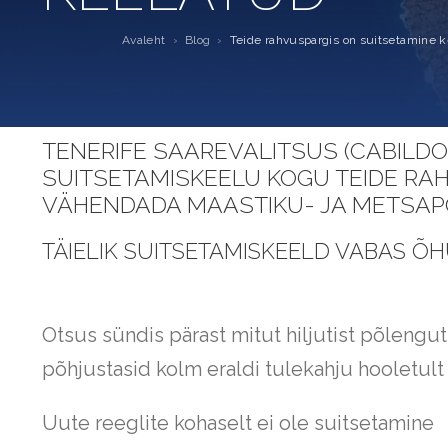
Avaleht
›
Blog
›
Teide rahvuspargis on suitsetamine 
TENERIFE SAAREVALITSUS (CABILDO 
SUITSETAMISKEELU KOGU TEIDE RAH
VÄHENDADA MAASTIKU- JA METSAP
TÄIELIK SUITSETAMISKEELD VABAS Õ
Otsus sündis pärast mitut hiljutist põlengu
põhjustasid kolm eraldi tulekahju hooletult
Uute reeglite kohaselt ei ole suitsetamine