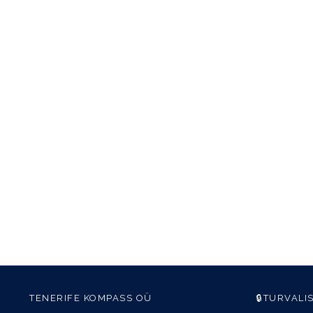
TENERIFE KOMPASS OÜ
🔒TURVALI