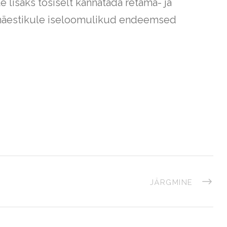
 lisaks tõsiselt kannatada retama- ja
rgmäestikule iseloomulikud endeemsed
JÄRGMINE