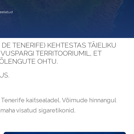
keelatud
DE TENERIFE) KEHTESTAS TÄIELIKU
VUSPARGI TERRITOORIUMIL, ET
ÕLENGUTE OHTU.
HUS
.
t Tenerife kaitsealadel. Võimude hinnangul
 maha visatud sigaretikonid.