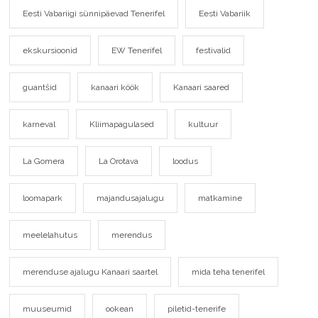
Eesti Vabariigi sünnipäevad Tenerifel
Eesti Vabariik
ekskursioonid
EW Tenerifel
festivalid
guantšid
kanaari köök
Kanaari saared
karneval
Kliimapagulased
kultuur
La Gomera
La Orotava
loodus
loomapark
majandusajalugu
matkamine
meelelahutus
merendus
merenduse ajalugu Kanaari saartel
mida teha tenerifel
muuseumid
ookean
piletid-tenerife