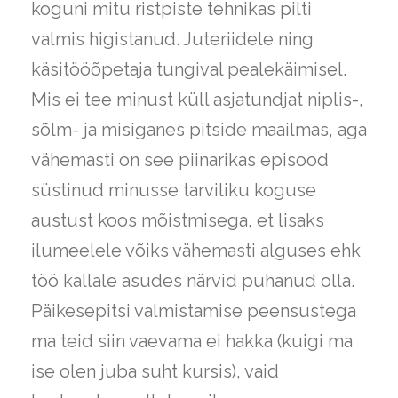
koguni mitu ristpiste tehnikas pilti
valmis higistanud. Juteriidele ning
käsitööõpetaja tungival pealekäimisel.
Mis ei tee minust küll asjatundjat niplis-,
sõlm- ja misiganes pitside maailmas, aga
vähemasti on see piinarikas episood
süstinud minusse tarviliku koguse
austust koos mõistmisega, et lisaks
ilumeelele võiks vähemasti alguses ehk
töö kallale asudes närvid puhanud olla.
Päikesepitsi valmistamise peensustega
ma teid siin vaevama ei hakka (kuigi ma
ise olen juba suht kursis), vaid