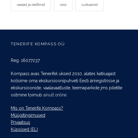
vaalad ja delfiinid
vesi
vulkaanid
TENERIFE KOMPASS OÜ
Reg. 16077237
Kompass avas Tenerifel uksed 2010, alates katkuajast
kolisime oma ekskursioonipuhveti Eesti äriregistrisse ja
ekskursioonide, vaalavaatluste, teemaparkide jms piletite
ostmine toimub
ainult online
.
Mis on Tenerife Kompass?
Müügitingimused
Privaatsus
Küpsised (EL)