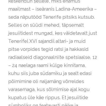
keskendun sellele, miks enamus
maailmast – iseäranis Ladina-Ameerika –
seda näputööd Tenerife pitsiks kutsub.
Selles on süüdi mehed, täpsemalt
jesuiitidest mungad, kes väidetavalt just
Tenerifel XVI sajandil altari- ja muid
pitse vorpides tegid ratsi ja hakkasid
radiaalseid diagonaalniite spetsiaalse, 12
– 24 naelaga raami külge kinnitama,
kuhu siis juba südamiku ja sealt edasi
põimimine oli naljamäng võrreldes
varasemaga, kus sõlmimise ajal kogu
kupatus üle käe rippus. Et jesuiitide
sümboliks on teatavasti päike ja