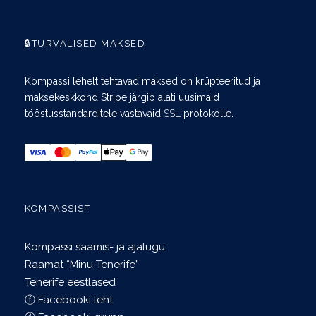
🔒TURVALISED MAKSED
Kompassi lehelt tehtavad maksed on krüpteeritud ja
maksekeskkond Stripe järgib alati uusimaid
tööstusstandarditele vastavaid
SSL
protokolle.
KOMPASSIST
Kompassi saamis- ja ajalugu
Raamat “Minu Tenerife”
Tenerife eestlased
ⓕ Facebooki leht