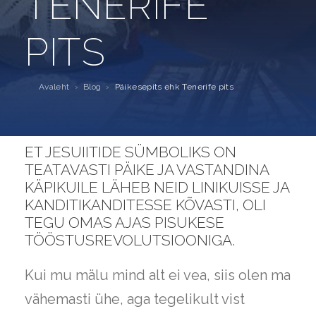
TENERIFE
PITS
Avaleht
›
Blog
›
Päikesepits ehk Tenerife pits
ET JESUIITIDE SÜMBOLIKS ON
TEATAVASTI PÄIKE JA VASTANDINA
KÄPIKUILE LÄHEB NEID LINIKUISSE JA
KANDITIKANDITESSE KÕVASTI, OLI
TEGU OMAS AJAS PISUKESE
TÖÖSTUSREVOLUTSIOONIGA.
Kui mu mälu mind alt ei vea, siis olen ma
vähemasti ühe, aga tegelikult vist