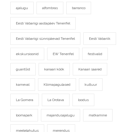
ajalugu
alfombras
barranco
Eesti Vabariigi aastapäev Tenerifel
Eesti Vabariigi sünnipäevad Tenerifel
Eesti Vabariik
ekskursioonid
EW Tenerifel
festivalid
guantšid
kanaari köök
Kanaari saared
karneval
Kliimapagulased
kultuur
La Gomera
La Orotava
loodus
loomapark
majandusajalugu
matkamine
meelelahutus
merendus