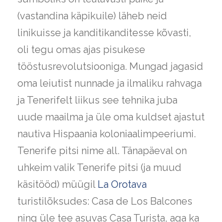
(vastandina käpikuile) läheb neid
linikuisse ja kanditikanditesse kõvasti,
oli tegu omas ajas pisukese
tööstusrevolutsiooniga. Mungad jagasid
oma leiutist nunnade ja ilmaliku rahvaga
ja Tenerifelt liikus see tehnika juba
uude maailma ja üle oma kuldset ajastut
nautiva Hispaania koloniaalimpeeriumi.
Tenerife pitsi nime all. Tänapäeval on
uhkeim valik Tenerife pitsi (ja muud
käsitööd) müügil
La Orotava
turistilõksudes: Casa de Los Balcones
ning üle tee asuvas Casa Turista, aga ka