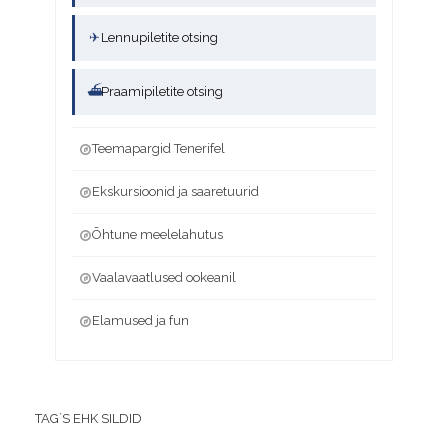
✈
Lennupiletite otsing
⛴
Praamipiletite otsing
Teemapargid Tenerifel
Ekskursioonid ja saaretuurid
Õhtune meelelahutus
Vaalavaatlused ookeanil
Elamused ja fun
TAG`S EHK SILDID