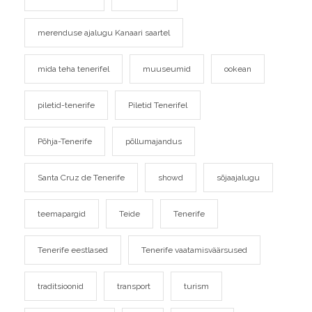
merenduse ajalugu Kanaari saartel
mida teha tenerifel
muuseumid
ookean
piletid-tenerife
Piletid Tenerifel
Põhja-Tenerife
põllumajandus
Santa Cruz de Tenerife
showd
sõjaajalugu
teemapargid
Teide
Tenerife
Tenerife eestlased
Tenerife vaatamisväärsused
traditsioonid
transport
turism