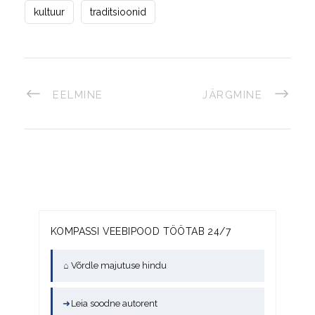
kultuur
traditsioonid
EELMINE
JÄRGMINE
KOMPASSI VEEBIPOOD TÖÖTAB 24/7
⌂
Võrdle majutuse hindu
➜
Leia soodne autorent