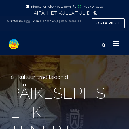
info@tenerifekompass.com
|
+372 505 0210
AITÄH, ET KÜLLA TULID! 🐈
€99
| PURJETAMA
€45
| VAALAVAATLUS al.
€33
| TÕENÄOLISELT MUGAVAIM VEEBIP
OSTA PILET
kultuur
,
traditsioonid
PÄIKESEPITS
EHK