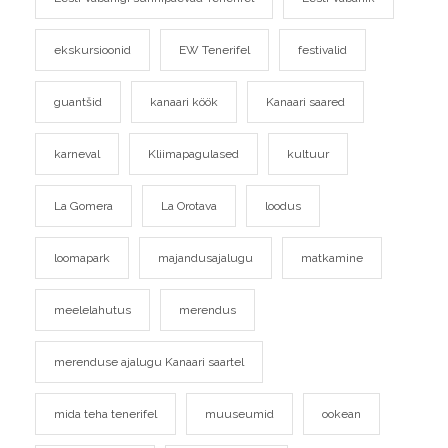
ekskursioonid
EW Tenerifel
festivalid
guantšid
kanaari köök
Kanaari saared
karneval
Kliimapagulased
kultuur
La Gomera
La Orotava
loodus
loomapark
majandusajalugu
matkamine
meelelahutus
merendus
merenduse ajalugu Kanaari saartel
mida teha tenerifel
muuseumid
ookean