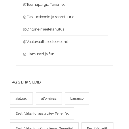
Teemapargid Tenerifel
Ekskursioonid ja saaretuurid
Õhtune meelelahutus
Vaalavaatlused ookeanil
Elamused ja fun
TAG`S EHK SILDID
ajalugu
alfombras
barranco
Eesti Vabariigi aastapäev Tenerifel
Eesti Vabariigi sünnipäevad Tenerifel
Eesti Vabariik