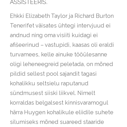
ASSISTEERIS.
Ehkki Elizabeth Taylor ja Richard Burton
Tenerifet väisates ühtegi intervjuud ei
andnud ning oma visiiti kuidagi ei
afišeerinud – vastupidi, kaasas oli eraldi
turvamees, kelle ainuke tööülesanne
oligi leheneegreid peletada, on mõned
pildid sellest pool sajandit tagasi
kohalikku seltsielu raputanud
sündmusest siiski liikvel. Nimelt
korraldas belgalsest kinnisvaramogul
härra Huygen kohalikule eliidile suhete
silumiseks mõned suareed staaride