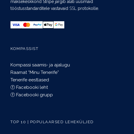
maksekeskkond Stripe järgib alati uusimaid
tööstusstandarditele vastavaid
SSL
protokolle.
KOMPASSIST
Kompassi saamis- ja ajalugu
Raamat “Minu Tenerife”
Tenerife eestlased
ⓕ Facebooki leht
ⓕ Facebooki grupp
TOP 10 | POPULAARSED LEHEKÜLJED