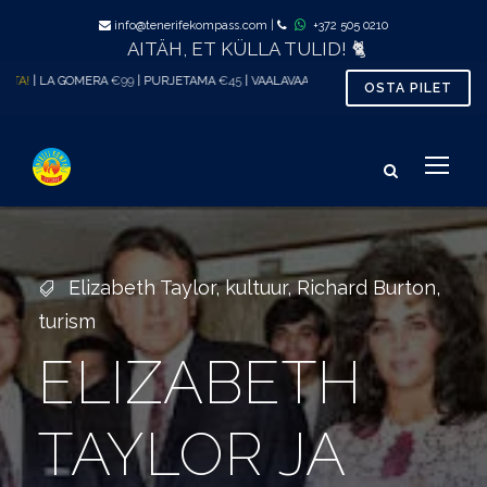
info@tenerifekompass.com
|
+372 505 0210
AITÄH, ET KÜLLA TULID! 🐈
A GOMERA
€99
| PURJETAMA
€45
| VAALAVAATLUS al.
€33
| TÕENÄOLISELT MUGAVAI
OSTA PILET
Elizabeth Taylor
,
kultuur
,
Richard Burton
,
turism
ELIZABETH
TAYLOR JA