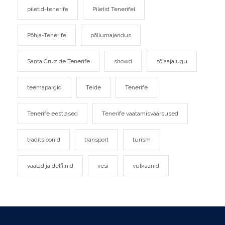
piletid-tenerife
Piletid Tenerifel
Põhja-Tenerife
põllumajandus
Santa Cruz de Tenerife
showd
sõjaajalugu
teemapargid
Teide
Tenerife
Tenerife eestlased
Tenerife vaatamisväärsused
traditsioonid
transport
turism
vaalad ja delfiinid
vesi
vulkaanid