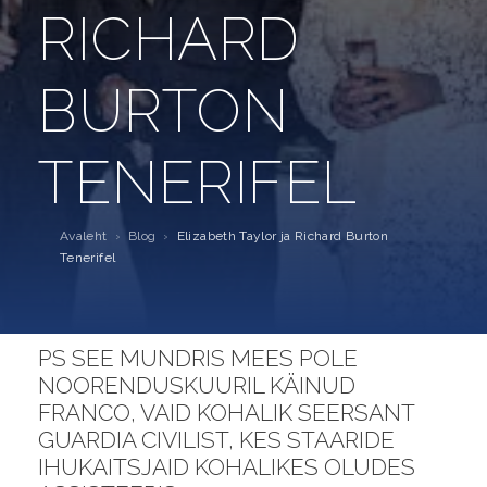
RICHARD
BURTON
TENERIFEL
Avaleht
›
Blog
›
Elizabeth Taylor ja Richard Burton
Tenerifel
PS SEE MUNDRIS MEES POLE
NOORENDUSKUURIL KÄINUD
FRANCO, VAID KOHALIK SEERSANT
GUARDIA CIVILIST, KES STAARIDE
IHUKAITSJAID KOHALIKES OLUDES