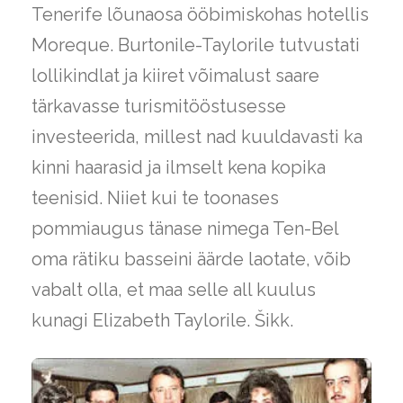
Tenerife lõunaosa ööbimiskohas hotellis
Moreque. Burtonile-Taylorile tutvustati
lollikindlat ja kiiret võimalust saare
tärkavasse turismitööstusesse
investeerida, millest nad kuuldavasti ka
kinni haarasid ja ilmselt kena kopika
teenisid. Niiet kui te toonases
pommiaugus tänase nimega Ten-Bel
oma rätiku basseini äärde laotate, võib
vabalt olla, et maa selle all kuulus
kunagi Elizabeth Taylorile. Šikk.