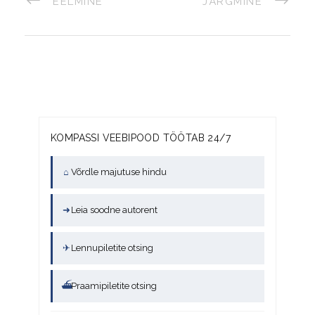
EELMINE
JÄRGMINE
KOMPASSI VEEBIPOOD TÖÖTAB 24/7
⌂
Võrdle majutuse hindu
➜
Leia soodne autorent
✈
Lennupiletite otsing
⛴
Praamipiletite otsing