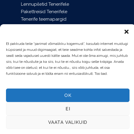
Lennupiletid Tenerifele
Pakettreisid Tenerifele
Tenerife teemapargid
Mida teha Tenerifel?
Puhkusemajutus Tenerifel
Õhtused showd Tenerifel
Et pakkuda teile “parimat võimalikku kogemust”, kasutab internet muidugi
Tenerife blogi
küpsiseid ja muud digimaagiat, et teie seadme kohta infot salvestada ja
sealt seda vajadusel uuesti kätte saada. Mul ei ole õrna aimugi, mis juhtub
Vaalavaatlused Tenerifel
siis, kui te nõustute ja ka siis, kui te ei nõustu kogu selle kräpiga. Arvata
Broneeri pileteid
võib (see on oletus), et kui te ei nõustu,, siis võib juhtuda, et osa
Tenerife info
funktsioone solvub ja ei tööta enam nii entusiastlikult. Too bad.
OK
© 2008-2026 OLAVI ANTONS & TENERIFE
EI
KOMPASS OÜ | TENERIFE EKSKURSIOONID JA
PILETID 24/7/365
VAATA VALIKUID