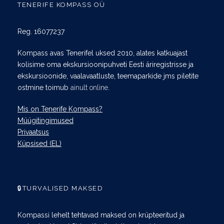
TENERIFE KOMPASS OÜ
Reg. 16077237
Kompass avas Tenerifel uksed 2010, alates katkuajast
kolisime oma ekskursioonipuhveti Eesti äriregistrisse ja
ekskursioonide, vaalavaatluste, teemaparkide jms piletite
ostmine toimub
ainult online
.
Mis on Tenerife Kompass?
Müügitingimused
Privaatsus
Küpsised (EL)
🔒TURVALISED MAKSED
Kompassi lehelt tehtavad maksed on krüpteeritud ja