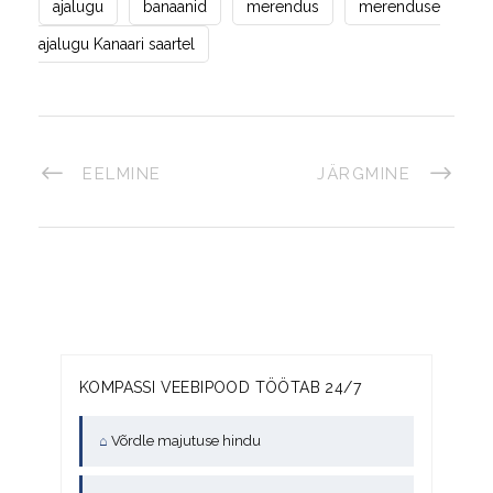
ajalugu
banaanid
merendus
merenduse
ajalugu Kanaari saartel
EELMINE
JÄRGMINE
KOMPASSI VEEBIPOOD TÖÖTAB 24/7
⌂
Võrdle majutuse hindu