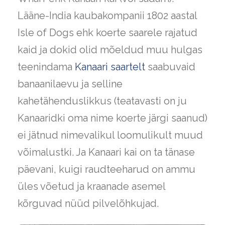
Lääne-India kaubakompanii 1802 aastal
Isle of Dogs ehk koerte saarele rajatud
kaid ja dokid olid mõeldud muu hulgas
teenindama
Kanaari saartelt
saabuvaid
banaanilaevu ja selline
kahetähenduslikkus (teatavasti on ju
Kanaaridki oma nime koerte järgi saanud)
ei jätnud nimevalikul loomulikult muud
võimalustki. Ja Kanaari kai on ta tänase
päevani, kuigi raudteeharud on ammu
üles võetud ja kraanade asemel
kõrguvad nüüd pilvelõhkujad.