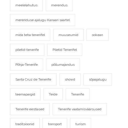
meelelahutus
merendus
merenduse ajalugu Kanaari saartel
mida teha tenerifel
muuseumid
ookean
piletid-tenerife
Piletid Tenerifel
Põhja-Tenerife
põllumajandus
Santa Cruz de Tenerife
showd
sõjaajalugu
teemapargid
Teide
Tenerife
Tenerife eestlased
Tenerife vaatamisväärsused
traditsioonid
transport
turism