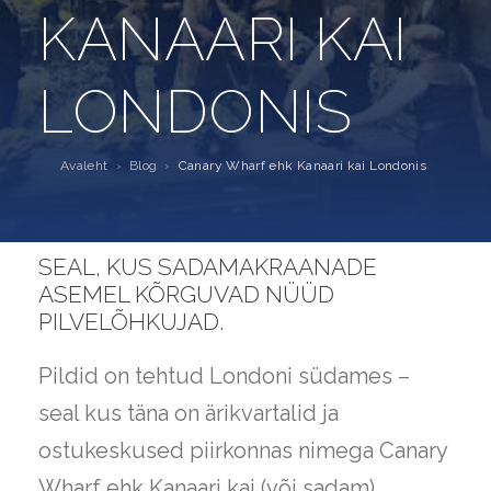
KANAARI KAI
LONDONIS
Avaleht
›
Blog
›
Canary Wharf ehk Kanaari kai Londonis
SEAL, KUS SADAMAKRAANADE
ASEMEL KÕRGUVAD NÜÜD
PILVELÕHKUJAD.
Pildid on tehtud Londoni südames –
seal kus täna on ärikvartalid ja
ostukeskused piirkonnas nimega Canary
Wharf ehk Kanaari kai (või sadam).