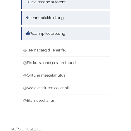
➜
Leia soodne autorent
✈
Lennupiletite otsing
⛴
Praamipiletite otsing
Teemapargid Tenerifel
Ekskursioonid ja saaretuurid
Õhtune meelelahutus
Vaalavaatlused ookeanil
Elamused ja fun
TAG`S EHK SILDID