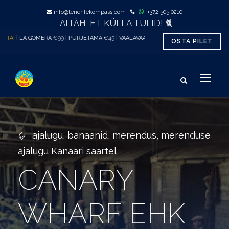
info@tenerifekompass.com
|
+372 505 0210
AITÄH, ET KÜLLA TULID! 🐈
LA GOMERA
€99
| PURJETAMA
€45
| VAALAVAATLUS al.
€33
| TÕENÄOLISELT MUGAVA
OSTA PILET
ajalugu
,
banaanid
,
merendus
,
merenduse
ajalugu Kanaari saartel
CANARY
WHARF EHK