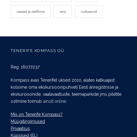
vaalad ja delfiinid
vesi
vulkaanid
TENERIFE KOMPASS OÜ
Reg. 16077237
Kompass avas Tenerifel uksed 2010, alates katkuajast
kolisime oma ekskursioonipuhveti Eesti äriregistrisse ja
ekskursioonide, vaalavaatluste, teemaparkide jms piletite
ostmine toimub
ainult online
.
Mis on Tenerife Kompass?
Müügitingimused
Privaatsus
Küpsised (EL)