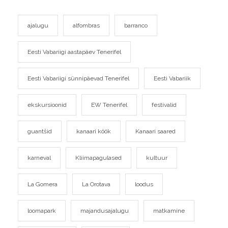
ajalugu
alfombras
barranco
Eesti Vabariigi aastapäev Tenerifel
Eesti Vabariigi sünnipäevad Tenerifel
Eesti Vabariik
ekskursioonid
EW Tenerifel
festivalid
guantšid
kanaari köök
Kanaari saared
karneval
Kliimapagulased
kultuur
La Gomera
La Orotava
loodus
loomapark
majandusajalugu
matkamine