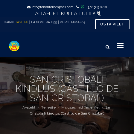
info@tenerifekompass.com
|
+372 505 0210
AITÄH, ET KÜLLA TULID! 🐈
ARKI
TASUTA!
| LA GOMERA
€99
| PURJETAMA
€45
| VAALAVAATLUS al.
€33
| TÕENÄOL
OSTA PILET
SAN CRISTOBALI
KINDLUS (CASTILLO DE
SAN CRISTÓBAL)
Avaleht
›
Tenerife
›
Muuseumid Tenerifel
›
San
Cristobali kindlus (Castillo de San Cristóbal)