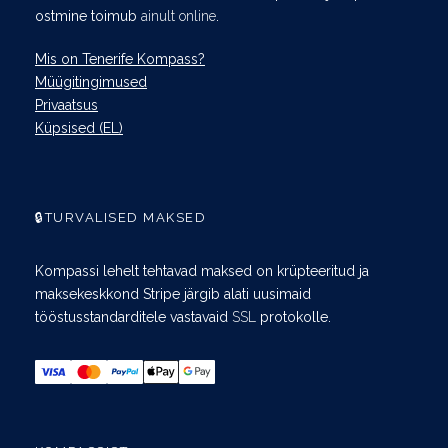
ostmine toimub
ainult online
.
Mis on Tenerife Kompass?
Müügitingimused
Privaatsus
Küpsised (EL)
🔒TURVALISED MAKSED
Kompassi lehelt tehtavad maksed on krüpteeritud ja
maksekeskkond Stripe järgib alati uusimaid
tööstusstandarditele vastavaid
SSL
protokolle.