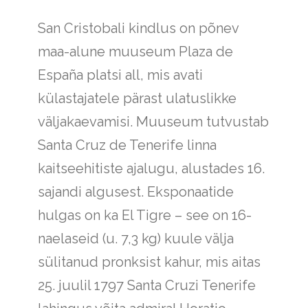
San Cristobali kindlus on põnev
maa-alune muuseum Plaza de
España platsi all, mis avati
külastajatele pärast ulatuslikke
väljakaevamisi. Muuseum tutvustab
Santa Cruz de Tenerife linna
kaitseehitiste ajalugu, alustades 16.
sajandi algusest. Eksponaatide
hulgas on ka El Tigre – see on 16-
naelaseid (u. 7,3 kg) kuule välja
sülitanud pronksist kahur, mis aitas
25. juulil 1797 Santa Cruzi Tenerife