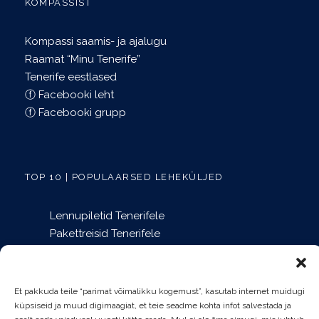
KOMPASSIST
Kompassi saamis- ja ajalugu
Raamat “Minu Tenerife”
Tenerife eestlased
ⓕ Facebooki leht
ⓕ Facebooki grupp
TOP 10 | POPULAARSED LEHEKÜLJED
Lennupiletid Tenerifele
Pakettreisid Tenerifele
Tenerife teemapargid
Mida teha Tenerifel?
Puhkusemajutus Tenerifel
Et pakkuda teile “parimat võimalikku kogemust”, kasutab internet muidugi
Õhtused showd Tenerifel
küpsiseid ja muud digimaagiat, et teie seadme kohta infot salvestada ja