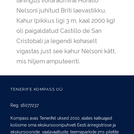
lahingus võita admiral Horatio
Nelsoni juhitud Briti laevastikku.
Kahur (pikkus ligi 3 m, kaal 2000 kg)
oli paigaldatud Castillo de San
Cristobali ja legendi kohaselt
vigastas just see kahur Nelsoni kätt,
mis hiljem amputeeriti.
TENERIFE KOMPASS OÜ
Reg. 16077237
Kompass avas Tenerifel uksed 2010, alates katkuajast
kolisime oma ekskursioonipuhveti Eesti äriregistrisse ja
ekskursioonide, vaalavaatluste, teemaparkide jms piletite