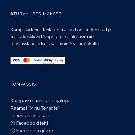
🔒TURVALISED MAKSED
Kompassi lehelt tehtavad maksed on krüpteeritud ja
maksekeskkond Stripe järgib alati uusimaid
tööstusstandarditele vastavaid
SSL
protokolle.
KOMPASSIST
Kompassi saamis- ja ajalugu
Raamat “Minu Tenerife”
Tenerife eestlased
ⓕ Facebooki leht
ⓕ Facebooki grupp