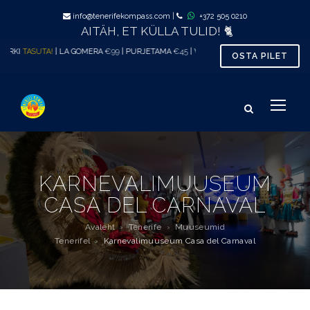
info@tenerifekompass.com
|
+372 505 0210
AITÄH, ET KÜLLA TULID! 🐈
KI
TASUTA!
| LA GOMERA
€99
| PURJETAMA
€45
| VAALAVAATLUS al.
€33
| TÕENÄOLIS
OSTA PILET
KARNEVALIMUUSEUM
CASA DEL CARNAVAL
Avaleht
›
Tenerife
›
Muuseumid
Tenerifel
›
Karnevalimuuseum Casa del Carnaval