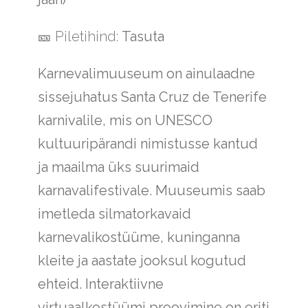
🎫
Piletihind:
Tasuta
Karnevalimuuseum on ainulaadne
sissejuhatus Santa Cruz de Tenerife
karnivalile, mis on UNESCO
kultuuripärandi nimistusse kantud
ja maailma üks suurimaid
karnavalifestivale. Muuseumis saab
imetleda silmatorkavaid
karnevalikostüüme, kuninganna
kleite ja aastate jooksul kogutud
ehteid. Interaktiivne
virtuaalkostüümi proovimine on eriti