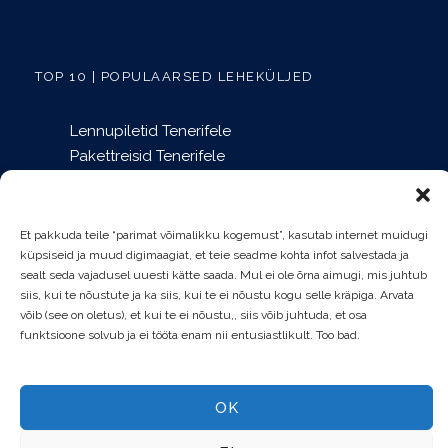
TOP 10 | POPULAARSED LEHEKÜLJED
Lennupiletid Tenerifele
Pakettreisid Tenerifele
Tenerife teemapargid
Mida teha Tenerifel?
Puhkusemajutus Tenerifel
Et pakkuda teile “parimat võimalikku kogemust”, kasutab internet muidugi
Õhtused showd Tenerifel
küpsiseid ja muud digimaagiat, et teie seadme kohta infot salvestada ja
sealt seda vajadusel uuesti kätte saada. Mul ei ole õrna aimugi, mis juhtub
Tenerife blogi
siis, kui te nõustute ja ka siis, kui te ei nõustu kogu selle kräpiga. Arvata
Vaalavaatlused Tenerifel
võib (see on oletus), et kui te ei nõustu,, siis võib juhtuda, et osa
Broneeri pileteid
funktsioone solvub ja ei tööta enam nii entusiastlikult. Too bad.
Tenerife info
OK