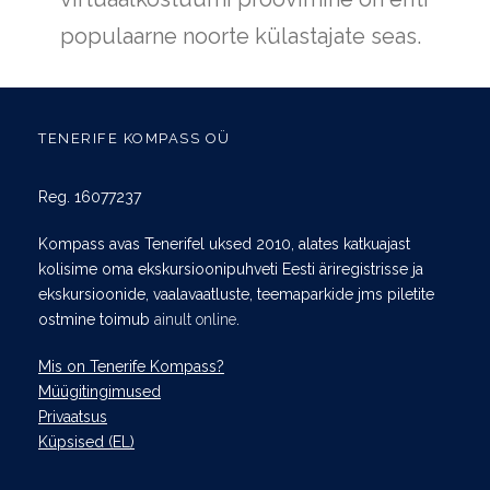
populaarne noorte külastajate seas.
TENERIFE KOMPASS OÜ
Reg. 16077237
Kompass avas Tenerifel uksed 2010, alates katkuajast
kolisime oma ekskursioonipuhveti Eesti äriregistrisse ja
ekskursioonide, vaalavaatluste, teemaparkide jms piletite
ostmine toimub
ainult online
.
Mis on Tenerife Kompass?
Müügitingimused
Privaatsus
Küpsised (EL)